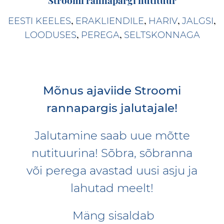
,
,
,
,
EESTI KEELES
ERAKLIENDILE
HARIV
JALGSI
,
,
LOODUSES
PEREGA
SELTSKONNAGA
Mõnus ajaviide Stroomi
rannapargis jalutajale!
Jalutamine saab uue mõtte
nutituurina! Sõbra, sõbranna
või perega avastad uusi asju ja
lahutad meelt!
Mäng sisaldab