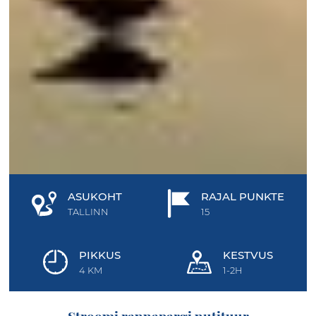
ASUKOHT
RAJAL PUNKTE
TALLINN
15
PIKKUS
KESTVUS
4 KM
1-2H
Stroomi rannapargi nutituur