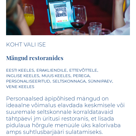
KOHT VALI ISE
Mängud restoranides
,
,
,
EESTI KEELES
ERAKLIENDILE
ETTEVÕTTELE
,
,
,
INGLISE KEELES
MUUS KEELES
PEREGA
,
,
,
PERSONALISEERITUD
SELTSKONNAGA
SÜNNIPÄEV
VENE KEELES
Personaalsed äpipõhised mängud on
ideaalne võimalus elavdada keskmisele või
suuremale seltskonnale korraldatavaid
tähtpäevi jm üritusi restoranis, et lisada
pidulaua hõrgule menüüle üks kalorivaba
amps suhtlusbarjääri sulatamiseks.