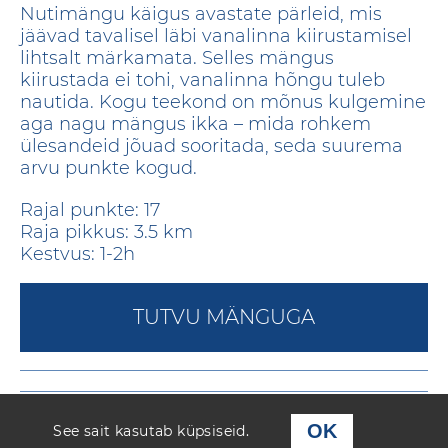
Nutimängu käigus avastate pärleid, mis
jäävad tavalisel läbi vanalinna kiirustamisel
lihtsalt märkamata. Selles mängus
kiirustada ei tohi, vanalinna hõngu tuleb
nautida. Kogu teekond on mõnus kulgemine
aga nagu mängus ikka – mida rohkem
ülesandeid jõuad sooritada, seda suurema
arvu punkte kogud.
Rajal punkte: 17
Raja pikkus: 3.5 km
Kestvus: 1-2h
TUTVU MÄNGUGA
OK
See sait kasutab küpsiseid.