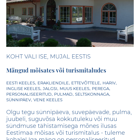
KOHT VALI ISE, MUJAL EESTIS
Mängud mõisates või turismitaludes
,
,
,
,
EESTI KEELES
ERAKLIENDILE
ETTEVÕTTELE
HARIV
,
,
,
,
INGLISE KEELES
JALGSI
MUUS KEELES
PEREGA
,
,
,
PERSONALISEERITUD
PULMAD
SELTSKONNAGA
,
SÜNNIPÄEV
VENE KEELES
Olgu tegu sünnipäeva, suvepäevade, pulma,
juubeli, suguvõsa kokkutuleku või muu
sündmuse tähistamisega mõnes ilusas
Eestimaa mõisas või turismitalus - tuleme
kohale! Iga mäng on personaliseeritud,