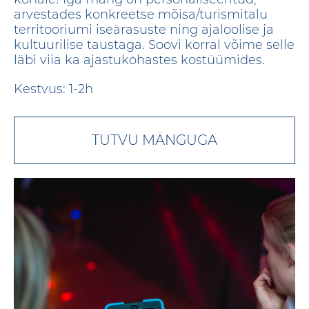
arvestades konkreetse mõisa/turismitalu
territooriumi iseärasuste ning ajaloolise ja
kultuurilise taustaga. Soovi korral võime selle
läbi viia ka ajastukohastes kostüümides.
Kestvus: 1-2h
TUTVU MÄNGUGA